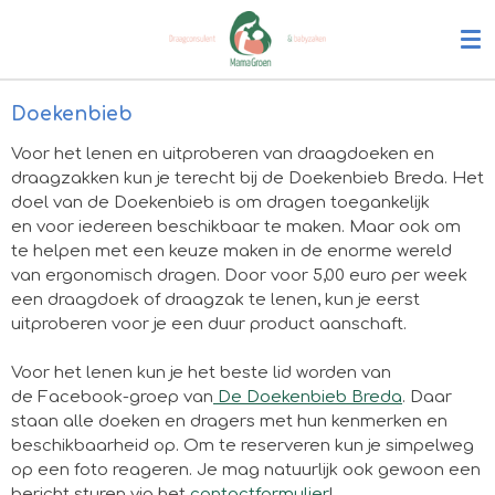
Ga
direct
naar
de
Doekenbieb
hoofdinhoud
Voor het lenen en uitproberen van draagdoeken en
draagzakken kun je terecht bij de Doekenbieb Breda. Het
doel van de Doekenbieb is om dragen toegankelijk
en voor iedereen beschikbaar te maken. Maar ook om
te helpen met een keuze maken in de enorme wereld
van ergonomisch dragen. Door voor 5,00 euro per week
een draagdoek of draagzak te lenen, kun je eerst
uitproberen voor je een duur product aanschaft.
Voor het lenen kun je het beste lid worden van
de Facebook-groep van
De Doekenbieb Breda
. Daar
staan alle doeken en dragers met hun kenmerken en
beschikbaarheid op. Om te reserveren kun je simpelweg
op een foto reageren. Je mag natuurlijk ook gewoon een
bericht sturen via het
contactformulier
!